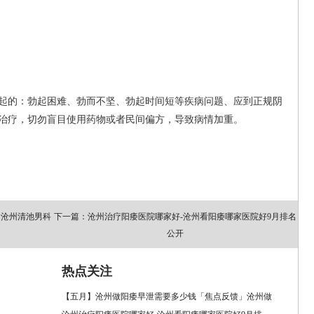
的：勃起困难、勃而不坚、勃起时间短等疾病问题、应到正规阴
治疗，切勿盲目使用药物或者民间偏方，导致病情加重。
的沧州清池男科
下一篇：沧州治疗阳痿医院哪家好-沧州看阳痿哪家医院好9月排名
公开
热点关注
【五月】沧州做阳痿早泄需要多少钱「焦点反馈」沧州做