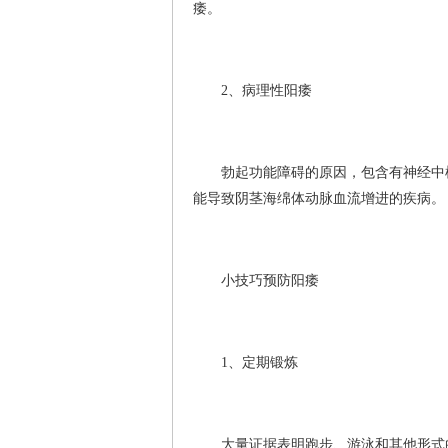
痿。
2、病理性阳痿
勃起功能障碍的原因，包含有神经中枢
能导致阴茎海绵体动脉血流增进的疾病。
小技巧预防阳痿
1、定期锻炼
大量证据表明跑步、游泳和其他形式的