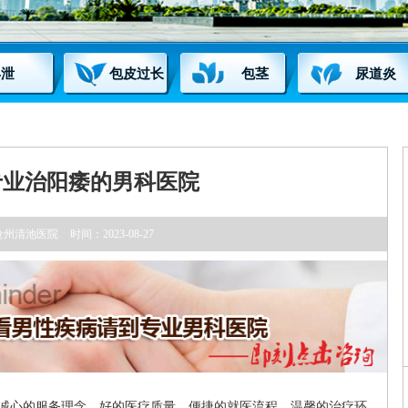
早泄
包皮过长
包茎
尿道炎
专业治阳痿的男科医院
沧州清池医院
时间：2023-08-27
诚心的服务理念、好的医疗质量、便捷的就医流程、温馨的治疗环