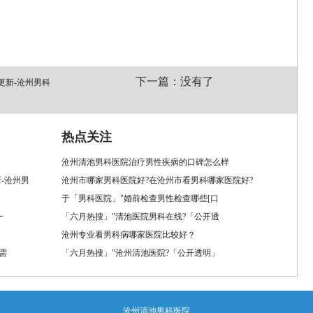
下一篇：没有了
更新-沧州男科
热点关注
沧州清池男科医院治疗男性疾病的口碑怎么样
-沧州男
沧州市哪家男科医院好?在沧州市看男科哪家医院好?
于「男科医院」"婚前检查男性检查哪些[口
一
「六月热搜」"清池医院男科在线?「公开透
沧州专业看男科病哪家医院比较好？
需
「六月热搜」"沧州清池医院?「公开透明」
沧州清池男科医院